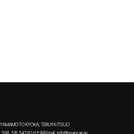
YAMAMOTO KYOKA, TERUYA ITSUO
98, 5층 543호(서초동)
Email : info@snapcap.kr