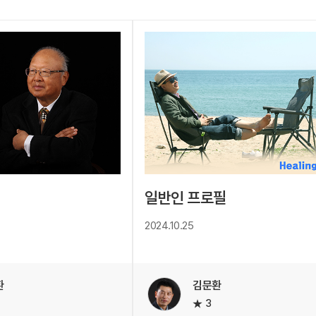
일반인 프로필
2024.10.25
환
김문환
3