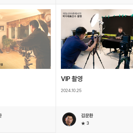
VIP 촬영
2024.10.25
환
김문환
3