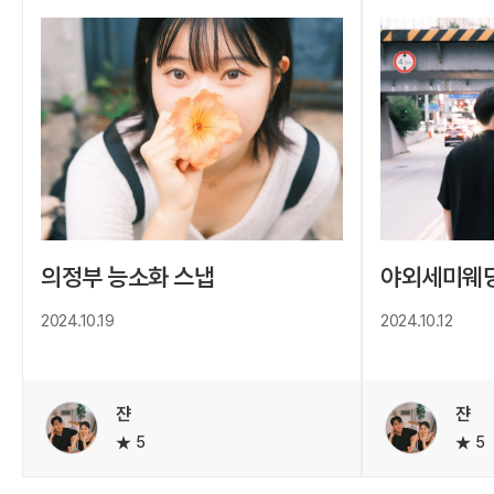
의정부 능소화 스냅
야외세미웨딩
2024.10.19
2024.10.12
쟌
쟌
5
5