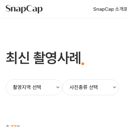
SnapCap 소개
최신 촬영사례
총
22
건