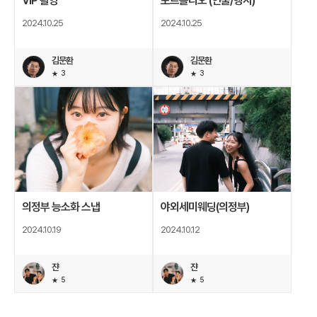
VIP 촬영
포트폴리오 (인물/행사)
2024.10.25
2024.10.25
김문환
김문환
3
3
의정부 능소화 스냅
야외세미웨딩(의정부)
2024.10.19
2024.10.12
쟌
쟌
5
5