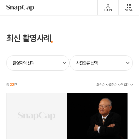
LOGIN
MENU
최신 촬영사례
총
22
건
최신순
별점순
작업순