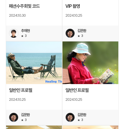
패션수주회및 코드
VIP 촬영
2024.10.30
2024.10.25
추재현
김문환
3
3
일반인 프로필
일반인 프로필
2024.10.25
2024.10.25
김문환
김문환
3
3