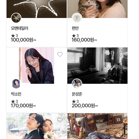
모멘테일러
편안
3
3
100,000원~
160,000원~
박소민
문성준
3
3
170,000원~
200,000원~