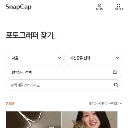
LOGIN
MENU
포토그래퍼 찾기
촬영날짜 선택
총
50
건
별점순
가격순
작업순