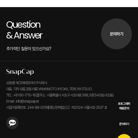
Question
& Answer
문의하기
추가적인 질문이 있으신가요?
상호명: 에크레레코리아 주식회사
대표 : 각자 대표 공동 대표 YAMAMOTO KYOKA, TERUYA ITSUO
TEL : +81 80-1710-1622
주소 : 서울특별시 서초구 서초대로 398, 5층 543호(서초동)
Email : info@snapcap.kr
포토그래퍼
사업자등록번호 : 244-88-03186
통신판매업신고 : 제 2024-서울서초-2537 호
채용문의
문의하기