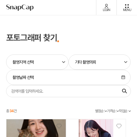
LOGIN
MENU
포토그래퍼 찾기
촬영날짜 선택
총
34
건
별점순
가격순
작업순