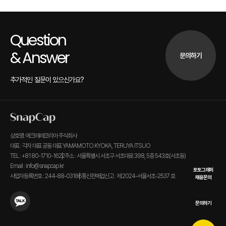
Question
& Answer
문의하기
추가적인 질문이 있으신가요?
상호명: 에크레레코리아 주식회사
대표 : 각자 대표 공동 대표 YAMAMOTO KYOKA, TERUYA ITSUO
TEL : +81 80-1710-1622
주소 : 서울특별시 서초구 서초대로 398, 5층 543호(서초동)
Email : info@snapcap.kr
포토그래퍼
사업자등록번호 : 244-88-03186
통신판매업신고 : 제 2024-서울서초-2537 호
채용문의
문의하기