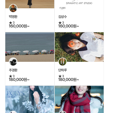
박영환
김상수
3
3
160,000원~
160,000원~
주경환
단하루
3
3
180,000원~
180,000원~