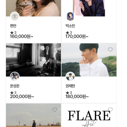
편안
박소민
3
3
160,000원~
170,000원~
문성준
권재현
3
3
200,000원~
180,000원~