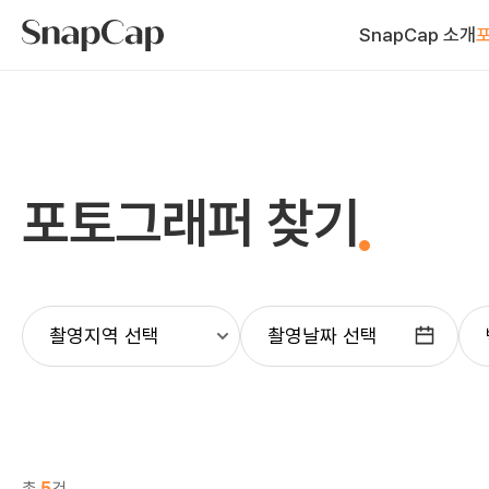
SnapCap 소개
포토그래퍼 찾기
촬영날짜 선택
총
5
건