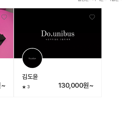
김도윤
원~
130,000원~
3