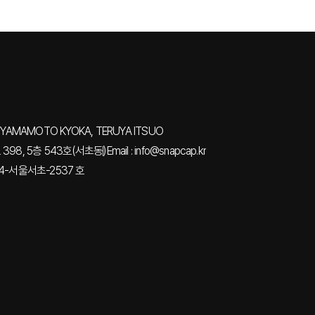
YAMAMOTO KYOKA, TERUYA ITSUO
98, 5층 543호(서초동)
Email : info@snapcap.kr
4-서울서초-2537 호