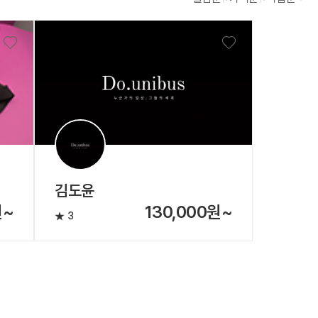
김도윤
원~
130,000원~
3