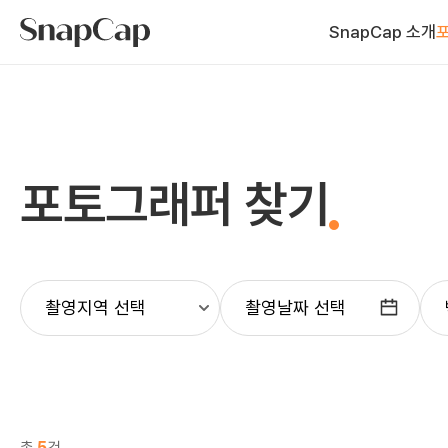
SnapCap 소개
포토그래퍼 찾기
촬영날짜 선택
총
5
건