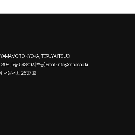
YAMAMOTO KYOKA, TERUYA ITSUO
98, 5층 543호(서초동)
Email : info@snapcap.kr
4-서울서초-2537 호