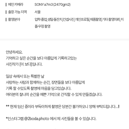
메인 카메라
SONY a7m3 (2470gm2)
출장 가능 지역
서울
촬영분야
입학·졸업,생일·돌잔치,컨셉사진,개인프로필,제품촬영,기타 촬영의뢰,커
플·우정 촬영
안녕하세요.
기억하고 싶은 순간을 보다 아름답게 기록하고있는
사진작가 [이 보다]입니다.
일상 속에서 또는 특별한 날
사랑하는 사람과 함께하는 순간, 장면들을 보다 아름답게
기록 할 수있도록 촬영에 마음을 담고있습니다.
여러분의 찰나의 순간을 예쁜 기억으로 간직할 수 있게 만들겠습니다.
** 현재 임신 중이라 부득이하게 촬영은 당분간 불가하오니 양해 부탁드립니다…!!
*인스타그램 @2boda.photo 에서 제 사진들을 볼 수 있습니다.