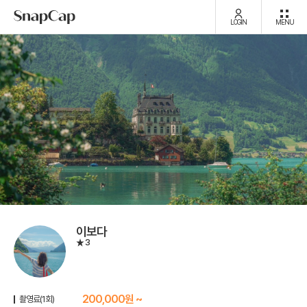
LOGIN
MENU
이보다
3
200,000원 ~
촬영료(1회)