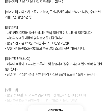
[활동 지역] 서울 / 서울 인접 지역(출장비 2만원)
[촬영내용] 야외스냅, 스튜디오 촬영, 돌잔치&생일파티, 브라이덜샤워, 우정스냅,
커플스냅, 졸업스냅 등
[촬영과정]
- 사전 카톡 미팅을 통해 원하시는 컨셉, 촬영 장소 및 시간을 결정합니다.
- 사전의 상의한 내용에 맞춰 촬영을 진행합니다.
- 촬영시간 기본 120분 (*시간 추가시 30분당 2만원)
- 우천 시에는 비오는 컨셉으로 혹은 일정 조정을 선택 가능합니다.
[촬영 관련 안내사항]
- 예약과 비용이 소요되는 스튜디오 및 촬영지의 경우 고객님의 별도 예약 및 결제
필요합니다.
- 촬영 후 고객님의 결정 여부에 따라 사진은 sns와 포트폴리오에 사용됩니다.
[상품구성]
- 촬영 후 14일이내로 무보정본 50컷 이상 제공해드립니다.(JPEG)
- 보정본은 15장 제공해드립니다. (*추가보정시 1장당 5천원)
- 사진 셀렉 후 보정본은 1달 전 후로 전달 드립니다.
소개 더보기
- 사진 수정을 원할 시 1주일 내에 요청을 주셔야 합니다.(1회 수정가능)