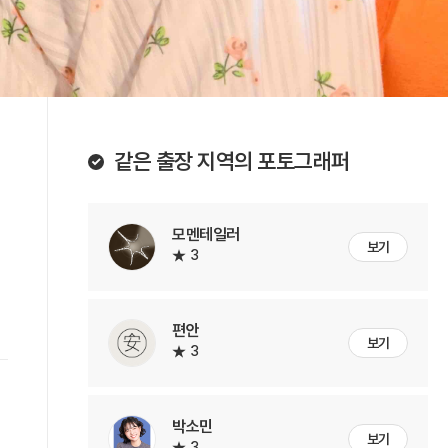
같은 출장 지역의 포토그래퍼
모멘테일러
보기
3
편안
보기
3
박소민
보기
3