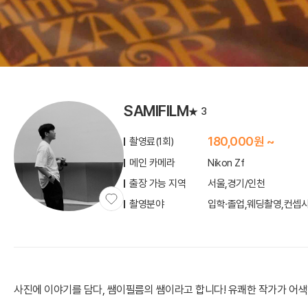
SAMIFILM
3
180,000원 ~
촬영료(1회)
메인 카메라
Nikon Zf
출장 가능 지역
서울,경기/인천
촬영분야
입학·졸업,웨딩촬영,컨셉
사진에 이야기를 담다, 쌤이필름의 쌤이라고 합니다! 유쾌한 작가가 어색