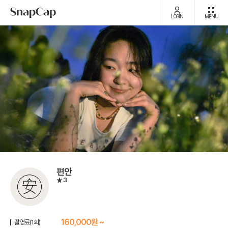
LOGIN
MENU
편안
3
160,000원 ~
촬영료(1회)