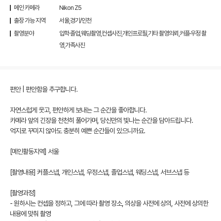
메인 카메라
Nikon Z5
출장 가능 지역
서울,경기/인천
촬영분야
입학·졸업,웨딩촬영,컨셉사진,개인프로필,기타 촬영의뢰,커플·우정 촬
영,가족사진
편안 | 편안함을 추구합니다.
자연스럽게 웃고, 편안하게 보내는 그 순간을 좋아합니다.
카메라 앞의 긴장을 천천히 풀어가며, 당신만의 빛나는 순간을 담아드립니다.
억지로 꾸미지 않아도 충분히 예쁜 순간들이 있으니까요.
[메인활동지역] 서울
[촬영내용] 커플스냅, 개인스냅, 우정스냅, 졸업스냅, 웨딩스냅, 서브스냅 등
[촬영과정]
- 원하시는 컨셉을 정하고, 그에 따라 촬영 장소, 의상을 사전에 상의, 사전에 상의한
내용에 맞춰 촬영