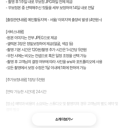
- 촬영 후 1주일 내로 무보정 JPG파일 전체 제공
- 무보정본 중 선택해주신 컷들을 세부 보정하여 14일 내로 전달
[출장관련내용] 메인활동지역 - 서울/ 이외지역 출장비 발생 (4만원~)
[서비스내용]
-원본 이미지는 전부 JPEG으로 제공
-셀렉본 3장은 정밀보정하여 제공(얼굴, 색감 등)
-촬영 기본 시간은 120분/촬영 추가 시간은 1시간당 5만원
-우천 시에는 비오는 컨셉으로 혹은 일정 조정을 선택 가능
-촬영 후 고객님의 결정 여부에 따라 사진을 sns와 포트폴리오에 사용
-모든 촬영에서 보정 수정은 1달 이내에 1회에 한하여 가능
[추가보정내용] 1장당 5천원
[연락 가능한 시간대] 24시간
[장소] 예약과 비용이 소요되는 스튜디오 및 촬영지의 경우 고객님의 별도 예약 및
결제 필요
소개 더보기