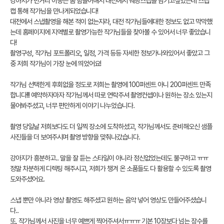
강아지가 먼거리 이동은 좀 힘들어해서 대전에서 웨딩스냅을 남기고싶었는데 스냅
캡 통해 작가님을 만나게되었습니다!
대전에서 스냅촬영을 해본 적이 없는지라, 대전 작가님들에대한 정보도 없고 막막했
는데 홈페이지에 지역별로 촬영가능한 작가님들을 찾아볼 수 있어서 너무 좋았습니
다!
촬영구성, 작가님 포트폴리오, 일정, 가격 등등 자세한 정보가나와있어서 좋았고 그
중 저희 작가님이 가장 눈에 띄었어요!
작가님 선택한게 후회없을 정도로 저희는 촬영에 100퍼센트 아니 200퍼센트 만족
합니다!!! 예약하자마자 작가님께서 따로 연락주셔 촬영컨셉이나 원하는 장소 있는지
물어봐주셨고, 너무 편안하게 이야기 나누었습니다.
촬영 당일날 저희보다도 더 일찍 장소에 도착하셨고, 작가님께서도 준비해오신 샘플
사진들을 더 보여주시며 촬영 방향을 맞춰나갔습니다.
강아지가 흥분하고.. 말을 잘 듣는 스타일이 아니라 정신없었는데도 불구하고 ㅠㅠ
정말 차분하게 디렉팅 해주시고, 저희가 챙겨 온 소품들도 다 활용할 수 있도록 촬영
도와주셨어요.
스냅 뿐만 아니라 영상 촬영도 해주셨고 원하는 음악 넣어 영상도 만들어주셨습니
다..
또, 작가님께서 사진을 너무 예쁘게 찍어주셔서ㅠㅠㅠ 기본 10장보다 넘는 장수를