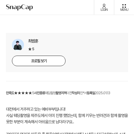
LOGIN
MENU
최범훈
5
프로필 보기
만족도
5
사진종류
웨딩촬영
촬영지역
대전
작성자
진*서
등록일
2025.01.13
대전에서 거주하고 있는 예비부부입니다!
사실 웨딩촬영을 제주도에서 이미 진행 했었는데, 함께 키우는 반려견과 함께 촬영을
못한 부분이 계속해서 아쉬움으로 남더라구요..