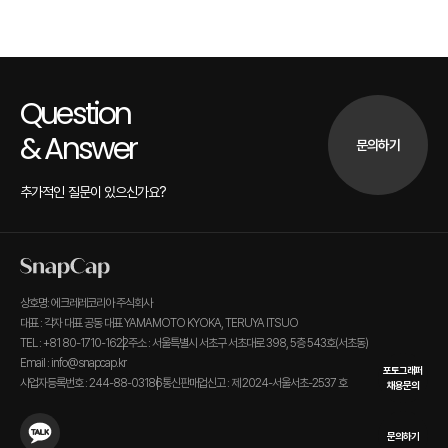
Question
& Answer
문의하기
추가적인 질문이 있으신가요?
상호명: 에크레레코리아 주식회사
대표 : 각자 대표 공동 대표 YAMAMOTO KYOKA, TERUYA ITSUO
TEL : +81 80-1710-1622
주소 : 서울특별시 서초구 서초대로 398, 5층 543호(서초동)
Email : info@snapcap.kr
포토그래퍼
사업자등록번호 : 244-88-03186
통신판매업신고 : 제 2024-서울서초-2537 호
채용문의
문의하기