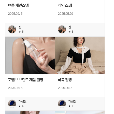
여름 개인스냅
개인 스냅
2025.09.15
2025.05.29
쟌
쟌
5
5
포뱀브 브랜드 제품 촬영
룩북 촬영
2025.05.16
2025.05.15
허성진
허성진
5
5