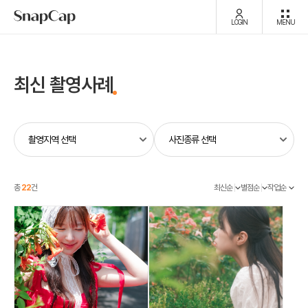
LOGIN
MENU
최신 촬영사례
총
22
건
최신순
별점순
작업순