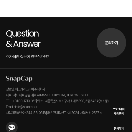
Question
& Answer
문의하기
추가적인 질문이 있으신가요?
상호명: 에크레레코리아 주식회사
대표 : 각자 대표 공동 대표 YAMAMOTO KYOKA, TERUYA ITSUO
TEL : +81 80-1710-1622
주소 : 서울특별시 서초구 서초대로 398, 5층 543호(서초동)
Email : info@snapcap.kr
포토그래퍼
사업자등록번호 : 244-88-03186
통신판매업신고 : 제 2024-서울서초-2537 호
채용문의
문의하기