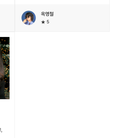
보내주셔서 어떤 분위기로 찍을지 미리 감을
잡을 수 있었어요!!
옥영철
5
고,
무엇보다 감동했던 점은 작가님이 약속
 제가
시간보다 먼저 도착하셔서 촬영 스팟을 미리
알아봐 주셨습니다!! 덕분에 촬영이 훨씬
수월했고, 사진이 잘 나오는 장소에서 촬영할
척척
수 있었어요ㅎㅎ
.
또, 촬영 중간중간 우리가 찍고 싶은 곳이
있으면 편하게 말해달라고 해주셨고, 쉬고
싶으면 언제든 이야기하라고 배려해 주셔서
너무 감사했어요.
때도
촬영이 시작되고 저희가 뚝딱거리니까
작가님께서 포즈도 디렉팅 해주셔서 부담 없이
자연스럽게 촬영할 수 있었어요. 친구들과
서로 어색하게 웃다가도 금방 분위기에
적응했고, 중간중간 작가님이 유쾌하게
,
분위기를 풀어주셔서 시간 가는 줄 모르고