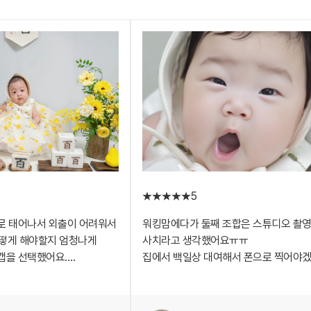
5
로 태어나서 외출이 어려워서
워킹맘에다가 둘째 조합은 스튜디오 촬
어떻게 해야할지 엄청나게
사치라고 생각했어요ㅠㅠ
캡을 선택했어요.
집에서 백일상 대여해서 폰으로 찍어야
되는 곳은 많지만
생각했는데,
까지 출장을 오셔서 사진을
백일상 대여+출장 촬영 패키지가 있더라
까지 되는 시스템은 스냅캡
제게 딱 맞춤형이었어요~!!