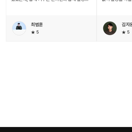
못한 부분이 계속해서 아쉬움으로
효율적으로 진행
남더라구요..
분위기에서 참여할
특히 작가님이 아
최범훈
김지
강아지가 먼거리 이동은 좀 힘들어해서
모습으로 다가가
5
5
대전에서 웨딩스냅을 남기고싶었는데 스냅캡
이끌어내 주신 덕
통해 작가님을 만나게되었습니다!
모습이 사진에 고
대전에서 스냅촬영을 해본 적이 없는지라,
촬영 자체가 즐거
대전 작가님들에대한 정보도 없고 막막했는데
스냅촬영을 고민
홈페이지에 지역별로 촬영가능한 작가님들을
추천드립니다. 단
찾아볼 수 있어서 너무 좋았습니다!
가족만의 특별한 
촬영구성, 작가님 포트폴리오, 일정, 가격 등등
있는 소중한 시간
자세한 정보가나와있어서 좋았고 그 중 저희
작가님이 가장 눈에 띄었어요!
작가님 선택한게 후회없을 정도로 저희는
촬영에 100퍼센트 아니 200퍼센트
만족합니다!!! 예약하자마자 작가님께서 따로
연락주셔 촬영컨셉이나 원하는 장소 있는지