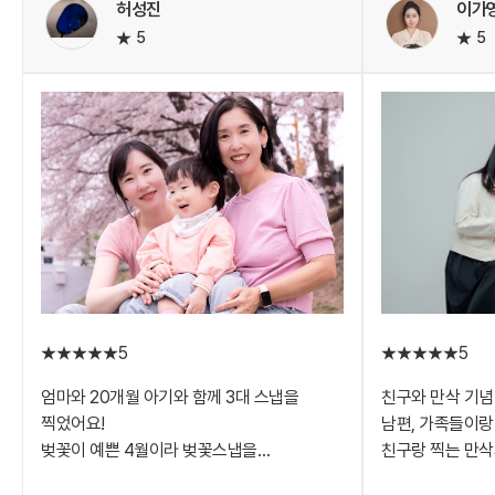
허성진
이가
젊은 작가분이셨는데 열심히 촬영 해
밖에 없더라구요.
5
5
주셨었습니닷ㅎㅎ
백일상 대여는 
사진작가님은 내
분이 출장을 와주
촬영 하루 전날 
세팅했고, 사진 
도착해 주셨어요.
샛노란 백일상이 
아기를 너무 예
즐겁고 편하게 집
집에서 백일상 세
그리고 이후 보정
좋은 시스템 인 것
5
5
스냅캡 덕분에 1
남기게 되었어요.
엄마와 20개월 아기와 함께 3대 스냅을
친구와 만삭 기념
감사합니다
찍었어요!
남편, 가족들이랑
벚꽃이 예쁜 4월이라 벚꽃스냅을
친구랑 찍는 만
찍고싶었는데
없었는데 정말 좋