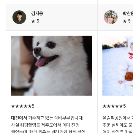
센스있는 작가님께서 벚꽃이 예쁘게 핀 장소를
준비물로 여러 소
알려주셔서
작가님 스튜디오
김지웅
박찬
너무 즐겁고 재미있게 촬영하고 왔답니다!!
활용해보면 어색
5
5
있을것 같아요.
2시간 동안 밖에서 걸으며 작가님께서 빛이 잘
작가님께서 알아
들고 예쁜 장소를 찾고 알려주셨어요
변경해주시면서 
포즈도 자연스럽게 유도해주셔서
있었습니다.
어색하지않고 편안한 분위기로 찍을 수
있었어요!
만삭때에는 밖에
떄문에 역시 스
아이와 함께하는 촬영이어서 힘드셨을텐데
ㅎㅎ
아이에게 친절하게 대해주셔서
박찬웅작가님 적
너무너무 감사했답니다
사진을 찍으러 간 건데 즐겁게 소풍 갔다 온
기분이 들었어요!
5
5
어머니도 넘넘 좋아하셨답니다!
대전에서 거주하고 있는 예비부부입니다!
올림픽공원에서 
김지웅 작가님 추천드립니다! 친절하고 사진도
사실 웨딩촬영을 제주도에서 이미 진행
추운 날씨에도 불
정말 잘 찍어주신답니다 :)
했었는데, 함께 키우는 반려견과 함께 촬영을
없이 촬영을 마칠