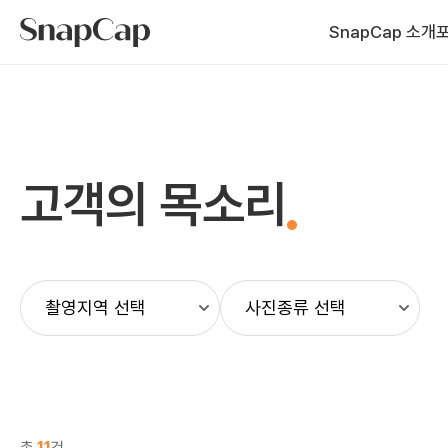
SnapCap 소개
고객의 목소리
총
11
건