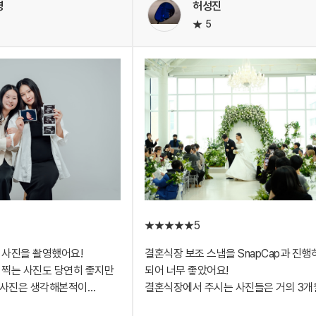
영
허성진
대여한 백일상을 세팅해놓으면 사진사분
5
원테이블에서 진행했고,
직접 집으로 오셔서 촬영을 후딱 마쳐주
가 원하는 날짜에 가능하신
스튜디오 촬영은 백일 아가 스트레스 받
십니다.
걱정되었는데 이렇게 편하게 집에서 하니
택배로 백일상대여 완료하여
좋더라구요~ 아이도 편해하는것같구요 
작가님은 촬영 당일 10분전에
무엇보다 좋았던건 원본 및 보정본이 정
빠르게 올라온다는거!!
너무 예뻤고, 작가님이
스튜디오 촬영하면 보정본 받는게
뻐해주시고 잘 이끌어주셔서
한세월이잖아요ㅠㅠ
에서 촬영 했습니다.
여기는 빠르게 올려주셔서 넘 좋았답니다~
팅, 의상대여, 사진촬영,
까지 전부 가능하다니 너무
 같아요.
5
00일을 좋고 편한 추억으로
 사진을 촬영했어요!
결혼식장 보조 스냅을 SnapCap과 진행
 찍는 사진도 당연히 좋지만
되어 너무 좋았어요!
삭사진은 생각해본적이
결혼식장에서 주시는 사진들은 거의 3개
은 기회였던것 같습니다.
이상 걸린다고 하셔서, 좀 더 빠르게 사진