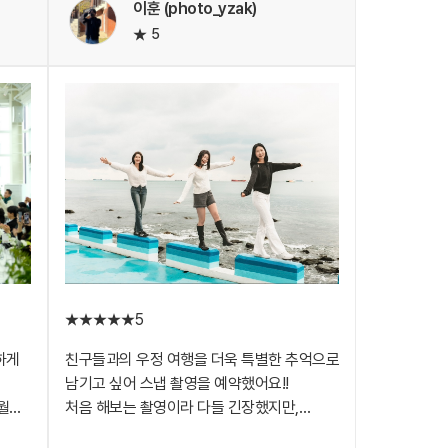
이훈 (photo_yzak)
이
번에는 날씨좋을 때 연인과 함께 커플스냅
5
세요~
찍고 싶어요😊
을까봐
 넘
ㅎㅎ
말
!!
5
하게
친구들과의 우정 여행을 더욱 특별한 추억으로
남기고 싶어 스냅 촬영을 예약했어요!!
월
처음 해보는 촬영이라 다들 긴장했지만,
작가님께서 촬영 전에 레퍼런스 사진을 많이