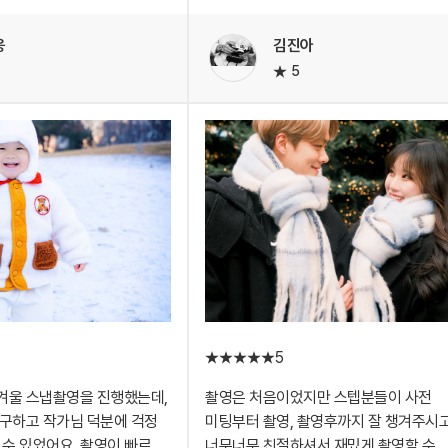
품들 챙겨가면 너무 좋구요!
받아볼 수 있는 다른 작가님을 꼭
에도 소품이 많이 있어서
찾고싶었거든요 ㅎㅎ
웅
김진아
하지 않고 재밌게 찍을수
5
친한친구가 찍어준거 같은 너무 자연스럽
서 뒷 배경도 여러가지로
필터와 분위기가 따듯하고 코지해보여서
다양한 사진 많이 찍을수
딱 찾던 느낌이었어요.
제가 레퍼런스로 드렸던 사진만 보시고 
 돌아다니면서 찍기 힘들기
찰떡같이 찍어주신게 너무 감동이었어요
튜디오 촬영이 편할것같아요
가족들의 사진도 예쁘게 찍어주셔서
감사합니당~
극 추천입니당!
다음에 또 사진 찍을 기회가 생긴다면 그
꼭 SnapCap과 찍고싶네요 ㅎㅎ
5
겨울 스냅촬영을 진행했는데,
촬영은 처음이었지만 스텝분들이 사전
구하고 작가님 덕분에 걱정
미팅부터 촬영, 촬영후까지 잘 챙겨주시고
 수 있었어요. 촬영이 빠르고
너무너무 친절하셔서 재밌게 촬영할 수