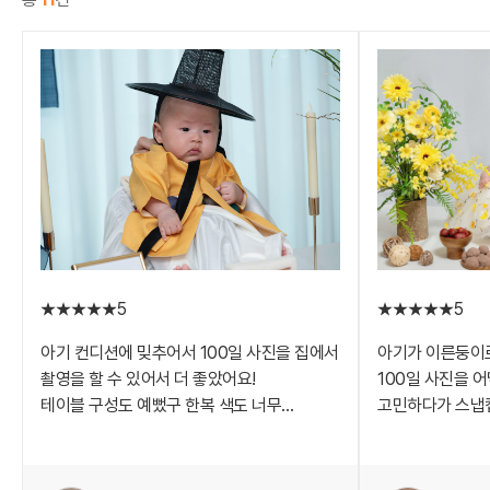
5
5
아기 컨디션에 밎추어서 100일 사진을 집에서
아기가 이른둥이
촬영을 할 수 있어서 더 좋았어요!
100일 사진을 
테이블 구성도 예뻤구 한복 색도 너무
고민하다가 스냅
예쁘더라구요
백일상만 대여가 
작가님 아기도 정말 예뻐 해 주셔서 더
사진작가님이 집
좋았어요!
찍어주시고 보정