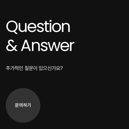
물어봐주셨고, 너무 편안하게 이야기
나누었습니다.
Question
촬영 당일날 저희보다도 더 일찍 장소에
도착하셨고, 작가님께서도 준비해오신 샘플
사진들을 더 보여주시며 촬영 방향을
& Answer
맞춰나갔습니다.
강아지가 흥분하고.. 말을 잘 듣는 스타일이
아니라 정신없었는데도 불구하고 ㅠㅠ 정말
추가적인 질문이 있으신가요?
차분하게 디렉팅 해주시고, 저희가 챙겨 온
소품들도 다 활용할 수 있도록 촬영
도와주셨어요.
스냅 뿐만 아니라 영상 촬영도 해주셨고
원하는 음악 넣어 영상도 만들어주셨습니다..
문의하기
또, 작가님께서 사진을 너무 예쁘게
찍어주셔서ㅠㅠㅠ 기본 10장보다 넘는 장수를
셀렉했는데 다 보정해서 보내주셨어요...