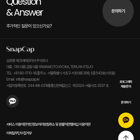
Question
& Answer
문의하기
추가적인 질문이 있으신가요?
상호명: 에크레레코리아 주식회사
대표 : 각자 대표 공동 대표 YAMAMOTO KYOKA, TERUYA ITSUO
TEL : +81 80-1710-1622
주소 : 서울특별시 서초구 서초대로 398, 5층 543호(서초동)
Email : info@snapcap.kr
포토그래퍼
사업자등록번호 : 244-88-03186
통신판매업신고 : 제 2024-서울서초-2537 호
채용문의
문의하기
서비스 이용약관
개인정보처리방침
취소 및 환불약관
멤버십 이용약관
이메일무단수집거부