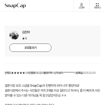
LOGIN
MENU
김진아
5
프로필 보기
만족도
5
사진종류
웨딩촬영
촬영지역
서울
작성자
Y*********o
등록일
2025.02.05
결혼식장 보조 스냅을 SnapCap과 진행하게 되어 너무 좋았어요!
결혼식장에서 주시는 사진들은 거의 3개월 이상 걸린다고 하셔서, 좀 더 빠르게 사진
받아볼 수 있는 다른 작가님을 꼭 찾고싶었거든요 ㅎㅎ