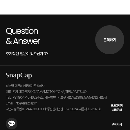
Question
& Answer
문의하기
추가적인 질문이 있으신가요?
상호명: 에크레레코리아 주식회사
대표 : 각자 대표 공동 대표 YAMAMOTO KYOKA, TERUYA ITSUO
TEL : +81 80-1710-1622
주소 : 서울특별시 서초구 서초대로 398, 5층 543호(서초동)
Email : info@snapcap.kr
포토그래퍼
사업자등록번호 : 244-88-03186
통신판매업신고 : 제 2024-서울서초-2537 호
채용문의
문의하기