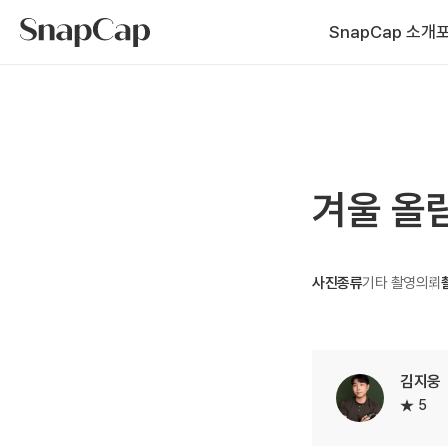
SnapCap 소개
겨울 올
사진종류
기타 촬영의뢰
김지웅
5