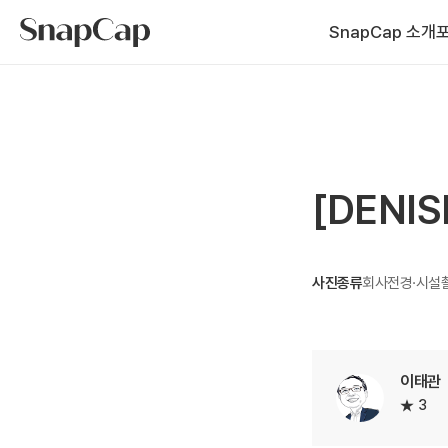
SnapCap 소개
[DENI
사진종류
회사전경·시설
이태관
3