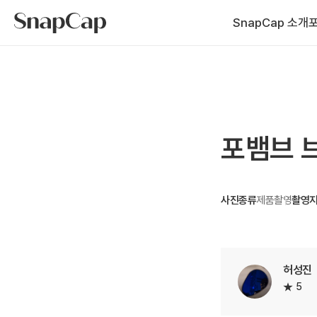
SnapCap 소개
포뱀브 
사진종류
제품촬영
촬영
허성진
5