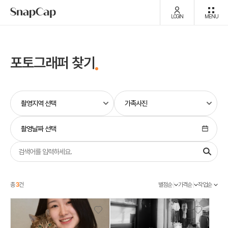
LOGIN
MENU
포토그래퍼 찾기
촬영날짜 선택
총
3
건
별점순
가격순
작업순