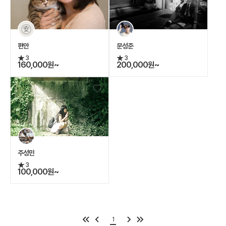
편안
문성준
3
3
160,000원~
200,000원~
주성민
3
100,000원~
1