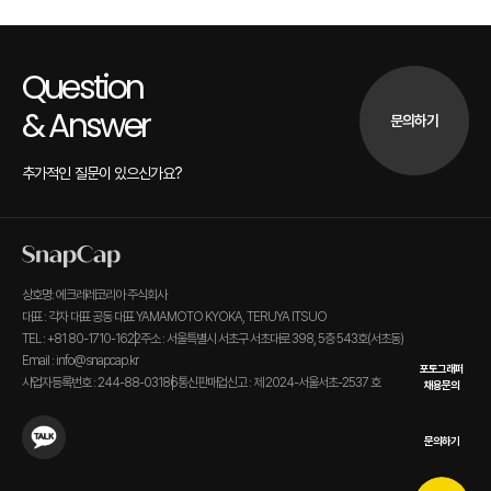
Question
& Answer
문의하기
추가적인 질문이 있으신가요?
상호명: 에크레레코리아 주식회사
대표 : 각자 대표 공동 대표 YAMAMOTO KYOKA, TERUYA ITSUO
TEL : +81 80-1710-1622
주소 : 서울특별시 서초구 서초대로 398, 5층 543호(서초동)
Email : info@snapcap.kr
포토그래퍼
사업자등록번호 : 244-88-03186
통신판매업신고 : 제 2024-서울서초-2537 호
채용문의
문의하기