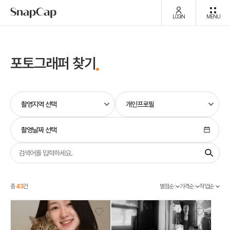
LOGIN
MENU
포토그래퍼 찾기
촬영날짜 선택
총
43
건
별점순
가격순
작업순