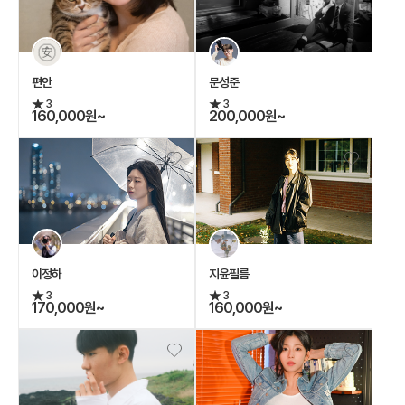
편안
문성준
3
3
160,000원~
200,000원~
이정하
지윤필름
3
3
170,000원~
160,000원~