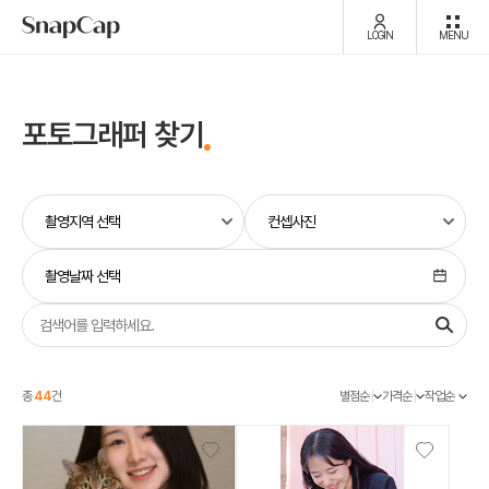
LOGIN
MENU
포토그래퍼 찾기
촬영날짜 선택
총
44
건
별점순
가격순
작업순