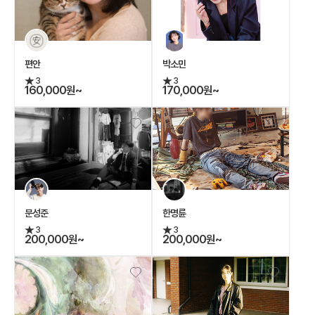
편안
박소민
3
3
160,000원~
170,000원~
문성준
한명륜
3
3
200,000원~
200,000원~