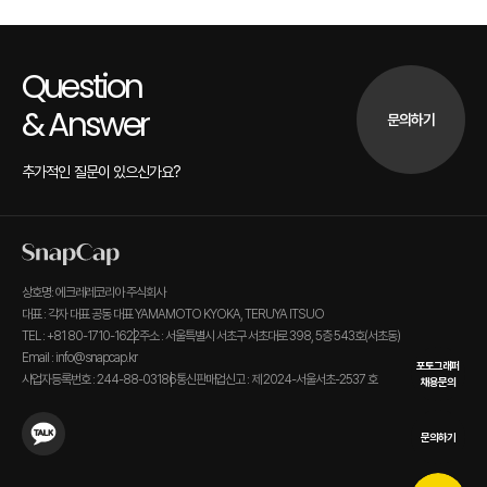
Question
& Answer
문의하기
추가적인 질문이 있으신가요?
상호명: 에크레레코리아 주식회사
대표 : 각자 대표 공동 대표 YAMAMOTO KYOKA, TERUYA ITSUO
TEL : +81 80-1710-1622
주소 : 서울특별시 서초구 서초대로 398, 5층 543호(서초동)
Email : info@snapcap.kr
포토그래퍼
사업자등록번호 : 244-88-03186
통신판매업신고 : 제 2024-서울서초-2537 호
채용문의
문의하기